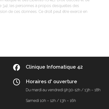
ticle 34), les personnes à propos desquelles des
ssion de ces données. Ce droit peut être exercé en
Clinique Infomatique 42
Horaires d' ouverture
Du mardi au vendredi
9h30-12h / 13h – 18h
Samedi
10h – 12h / 13h – 16h