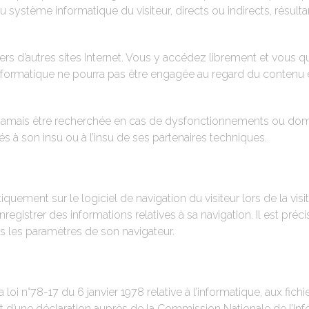
tème informatique du visiteur, directs ou indirects, résultant d
rs d’autres sites Internet. Vous y accédez librement et vous q
Informatique ne pourra pas être engagée au regard du contenu e
ra jamais être recherchée en cas de dysfonctionnements ou d
és à son insu ou à l’insu de ses partenaires techniques.
tiquement sur le logiciel de navigation du visiteur lors de la vi
 enregistrer des informations relatives à sa navigation. Il est pr
s les paramètres de son navigateur.
loi n°78-17 du 6 janvier 1978 relative à l’informatique, aux fich
jet d’une déclaration auprès de la Commission Nationale de l’Inf