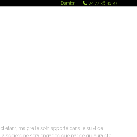
Damien
04 77 36 41 79
ceci étant, malgré le soin apporté dans le suivi de
l. La societe ne sera engagée que par ce qui aura été