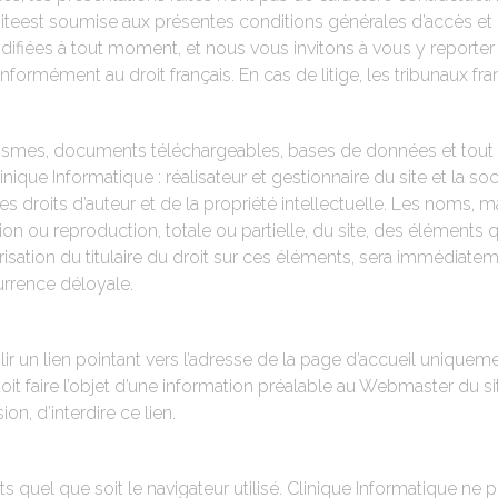
u siteest soumise aux présentes conditions générales d’accès et d
ifiées à tout moment, et nous vous invitons à vous y reporter 
conformément au droit français. En cas de litige, les tribunaux f
phismes, documents téléchargeables, bases de données et tout 
inique Informatique : réalisateur et gestionnaire du site et la so
 les droits d’auteur et de la propriété intellectuelle. Les noms, 
ation ou reproduction, totale ou partielle, du site, des élément
risation du titulaire du droit sur ces éléments, sera immédiatem
urrence déloyale.
ablir un lien pointant vers l’adresse de la page d’accueil unique
doit faire l’objet d’une information préalable au Webmaster du sit
n, d’interdire ce lien.
ts quel que soit le navigateur utilisé. Clinique Informatique n