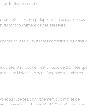
e l’utilisation du site.
uitterez alors le champ d’application des présentes
t du fonctionnement de ces sites tiers.
ommages causés au système informatique du visiteur
site du site. Un « cookie » est un bloc de données qui
écisé que tout internaute peut s’opposer à la mise en
iers et aux libertés, tout traitement automatisé de
ormatique et des Libertés (CNIL). Droit d’accès et de