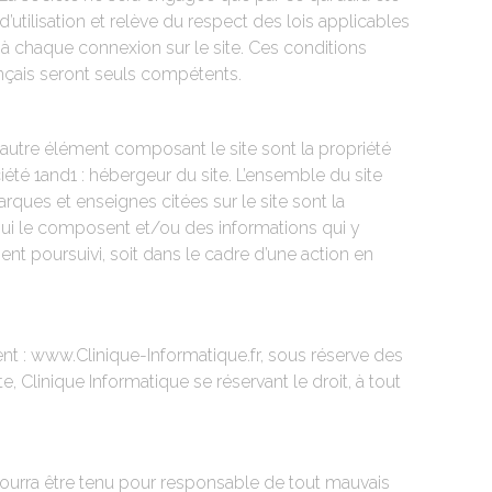
’utilisation et relève du respect des lois applicables
à chaque connexion sur le site. Ces conditions
rançais seront seuls compétents.
autre élément composant le site sont la propriété
ciété 1and1 : hébergeur du site. L’ensemble du site
marques et enseignes citées sur le site sont la
s qui le composent et/ou des informations qui y
ent poursuivi, soit dans le cadre d’une action en
ment : www.Clinique-Informatique.fr, sous réserve des
e, Clinique Informatique se réservant le droit, à tout
e pourra être tenu pour responsable de tout mauvais