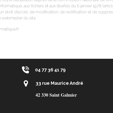
l’informatique, aux fichiers et aux libertés du 6 janvier 1978 (ar
n droit d’accès, de modification, de rectification et de suppre
u webmaster du site.
rmatique.fr
04 77 36 41 79
33 rue Maurice André
42 330 Saint Galmier