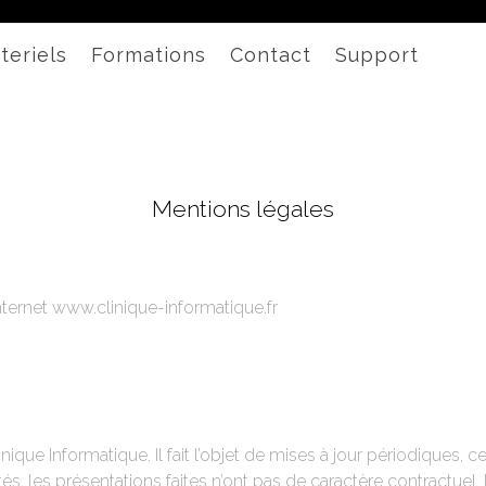
teriels
Formations
Contact
Support
Mentions légales
ternet www.clinique-informatique.fr
inique Informatique. Il fait l’objet de mises à jour périodiques, 
vités, les présentations faites n’ont pas de caractère contractue